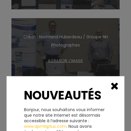
Crédit : Normand Huberdeau / Groupe NH
Photographes
AGRANDIR L'IMAGE
NOUVEAUTÉS
Crédit : Normand Huberdeau / Groupe NH
Bonjour, nous souhaitons vous informer
que notre site Internet est désormais
Photographes
accessible à l’adresse suivante :
www.apmlqplus.com
. Nous avons