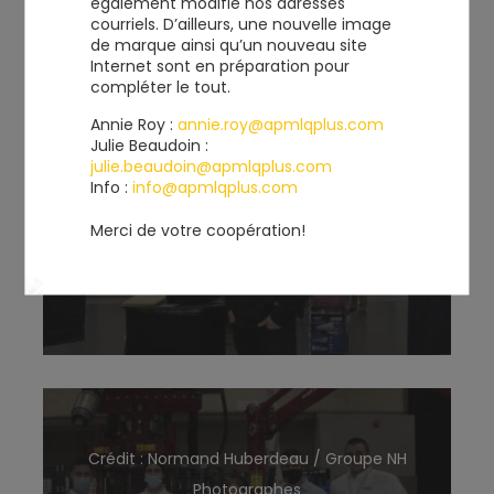
également modifié nos adresses
AGRANDIR L'IMAGE
courriels. D’ailleurs, une nouvelle image
de marque ainsi qu’un nouveau site
Internet sont en préparation pour
compléter le tout.
Annie Roy :
annie.roy@apmlqplus.com
Julie Beaudoin :
julie.beaudoin@apmlqplus.com
Info :
info@apmlqplus.com
Crédit : Normand Huberdeau / Groupe NH
Photographes
Merci de votre coopération!
AGRANDIR L'IMAGE
Crédit : Normand Huberdeau / Groupe NH
Photographes