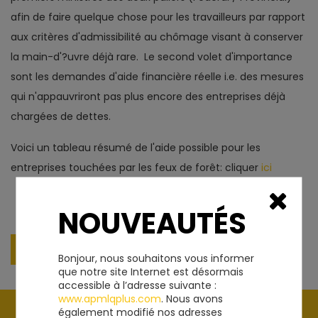
afin de faire quelque chose pour les travailleurs par rapport
aux critères d'admissibilité au chômage visant à conserver
la main-d'?uvre déjà rare. Le second volet d'importance
sont les demandes d'aide financière réelle i.e. des mesures
qui n'appauvriront pas plus encore des entreprises déjà
chargées de dettes.
Voici un tableau résumé de l'aide possible pour les
entreprises touchées par les feux de forêt: cliquer
ici
NOUVEAUTÉS
RETOUR À LA LISTE DES ACTUALITÉS
Bonjour, nous souhaitons vous informer
que notre site Internet est désormais
accessible à l’adresse suivante :
www.apmlqplus.com
. Nous avons
également modifié nos adresses