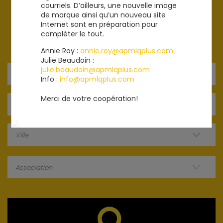
TROUVER UN MEMBRE
courriels. D’ailleurs, une nouvelle image
de marque ainsi qu’un nouveau site
POUR TROUVER LE MEMBRE RÉGULIER OU ASSOCIÉ LE PLUS
Internet sont en préparation pour
PRÈS DE CHEZ VOUS ENTREZ VOTRE CODE POSTAL OU
compléter le tout.
VOTRE MUNICIPALITÉ.
Annie Roy :
annie.roy@apmlqplus.com
Julie Beaudoin :
julie.beaudoin@apmlqplus.com
Info :
info@apmlqplus.com
Merci de votre coopération!
Ville
Association