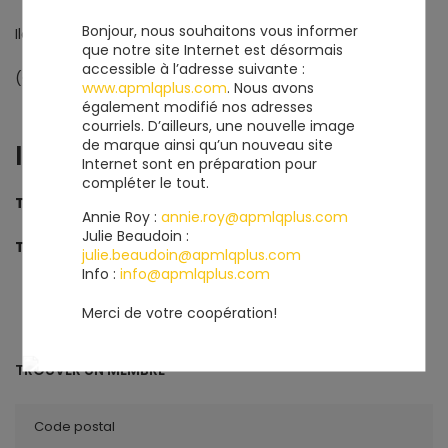
Bonjour, nous souhaitons vous informer
Iles aux Coudres
que notre site Internet est désormais
accessible à l’adresse suivante :
(Québec) G0A 1X0
www.apmlqplus.com
. Nous avons
également modifié nos adresses
courriels. D’ailleurs, une nouvelle image
de marque ainsi qu’un nouveau site
INFORMATIONS
Internet sont en préparation pour
compléter le tout.
Téléphone
418 438-2782
Annie Roy :
annie.roy@apmlqplus.com
Julie Beaudoin :
Télécopieur
418 438-2696
julie.beaudoin@apmlqplus.com
Info :
info@apmlqplus.com
Merci de votre coopération!
TROUVER UN MEMBRE
Code postal