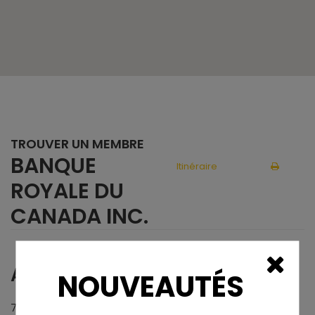
TROUVER UN MEMBRE
BANQUE
Itinéraire
ROYALE DU
CANADA INC.
ADRESSE
NOUVEAUTÉS
700 Place D'Youville