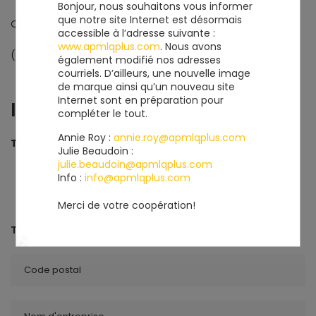
Bonjour, nous souhaitons vous informer
que notre site Internet est désormais
Québec
accessible à l’adresse suivante :
www.apmlqplus.com
. Nous avons
(Québec) G1R 3P2
également modifié nos adresses
courriels. D’ailleurs, une nouvelle image
de marque ainsi qu’un nouveau site
Internet sont en préparation pour
INFORMATIONS
compléter le tout.
Annie Roy :
annie.roy@apmlqplus.com
Téléphone
581 888-5826
Julie Beaudoin :
julie.beaudoin@apmlqplus.com
Info :
info@apmlqplus.com
Merci de votre coopération!
TROUVER UN MEMBRE
Code postal