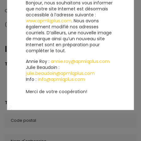
Bonjour, nous souhaitons vous informer
que notre site Internet est désormais
Québec
accessible à l’adresse suivante :
www.apmlqplus.com
. Nous avons
(Québec) G1P 4G4
également modifié nos adresses
courriels. D’ailleurs, une nouvelle image
de marque ainsi qu’un nouveau site
Internet sont en préparation pour
INFORMATIONS
compléter le tout.
Annie Roy :
annie.roy@apmlqplus.com
Téléphone
418 681-5138
Julie Beaudoin :
julie.beaudoin@apmlqplus.com
Info :
info@apmlqplus.com
Merci de votre coopération!
TROUVER UN MEMBRE
Code postal