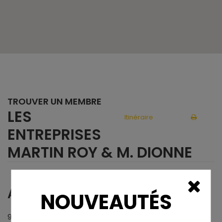
TROUVER UN MEMBRE
LES
Itinéraire
ENTREPRISES
MARTIN ROY & M. DIONNE
ADRESSE
NOUVEAUTÉS
955, Galilée