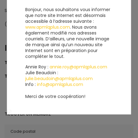
Bonjour, nous souhaitons vous informer
St-Stanislas
que notre site Internet est désormais
accessible à l’adresse suivante :
(Québec) G0X 3E0
www.apmlqplus.com
. Nous avons
également modifié nos adresses
courriels. D’ailleurs, une nouvelle image
de marque ainsi qu’un nouveau site
INFORMATIONS
Internet sont en préparation pour
compléter le tout.
Téléphone
418 328-8332
Annie Roy :
annie.roy@apmlqplus.com
Julie Beaudoin :
Télécopieur
418 328-3376
julie.beaudoin@apmlqplus.com
Info :
info@apmlqplus.com
Merci de votre coopération!
TROUVER UN MEMBRE
Code postal