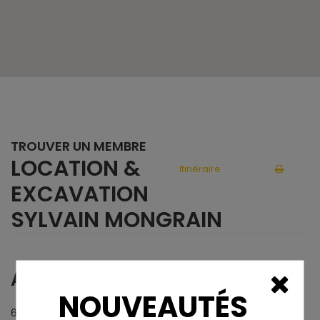
TROUVER UN MEMBRE
LOCATION &
Itinéraire
EXCAVATION
SYLVAIN MONGRAIN
ADRESSE
NOUVEAUTÉS
650, route 352