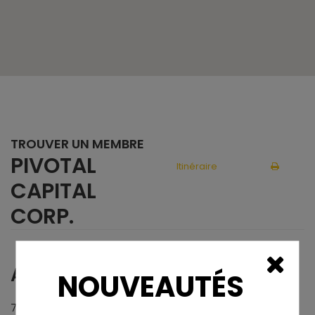
TROUVER UN MEMBRE
PIVOTAL
Itinéraire
CAPITAL
CORP.
ADRESSE
NOUVEAUTÉS
7665, rue Larrey, suite 100