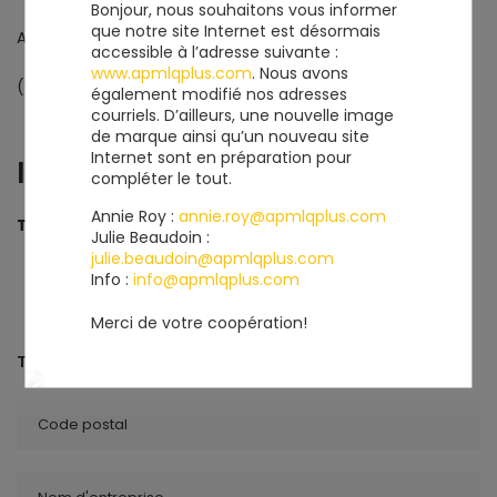
Bonjour, nous souhaitons vous informer
que notre site Internet est désormais
Anjou
accessible à l’adresse suivante :
www.apmlqplus.com
. Nous avons
(Québec) H1J 2T7
également modifié nos adresses
courriels. D’ailleurs, une nouvelle image
de marque ainsi qu’un nouveau site
Internet sont en préparation pour
INFORMATIONS
compléter le tout.
Annie Roy :
annie.roy@apmlqplus.com
Téléphone
514 758-5626
Julie Beaudoin :
julie.beaudoin@apmlqplus.com
Info :
info@apmlqplus.com
Merci de votre coopération!
TROUVER UN MEMBRE
Code postal