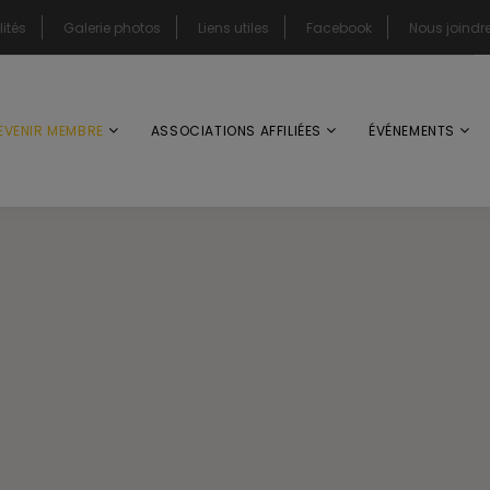
ités
Galerie photos
Liens utiles
Facebook
Nous joindr
EVENIR MEMBRE
ASSOCIATIONS AFFILIÉES
ÉVÉNEMENTS