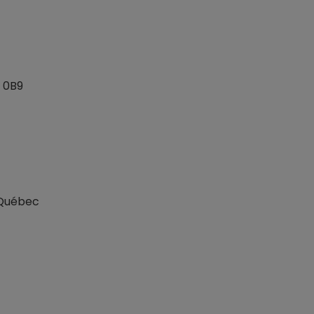
V 0B9
 Québec