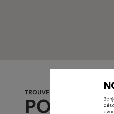
N
TROUVER UN MEMBRE
POMPAG
Bonj
déso
avon