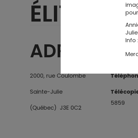
ÉLITE INC.
imag
pour
Anni
Juli
Info 
ADRESSE
IN
Merc
2000, rue Coulombe
Télépho
Sainte-Julie
Télécopi
5859
(Québec) J3E 0C2