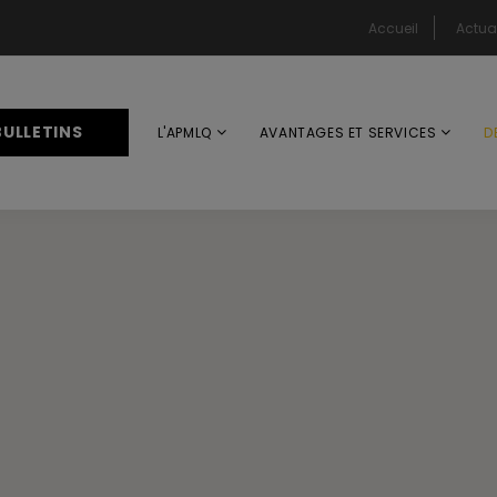
Accueil
Actual
BULLETINS
L'APMLQ
AVANTAGES ET SERVICES
D