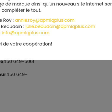
e de marque ainsi qu’un nouveau site Internet so
 compléter le tout.
e Roy :
annie.roy@apmlqplus.com
e Beaudoin :
julie.beaudoin@apmlqplus.com
:
info@apmlqplus.com
FORMATIONS
i de votre coopération!
ne
450 649-5061
eur
450 649-